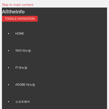
Skip to main content
AlltheInfo
TOGGLE NAVIGATION
HOME
SNS 매뉴얼
IT 매뉴얼
ADOBE 매뉴얼
소프트웨어