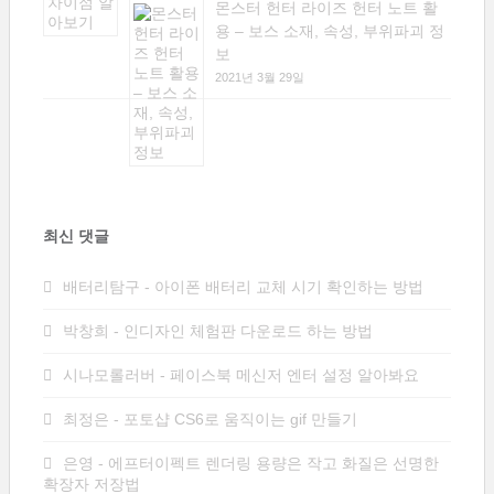
몬스터 헌터 라이즈 헌터 노트 활
용 – 보스 소재, 속성, 부위파괴 정
보
2021년 3월 29일
최신 댓글
배터리탐구
-
아이폰 배터리 교체 시기 확인하는 방법
박창희
-
인디자인 체험판 다운로드 하는 방법
시나모롤러버
-
페이스북 메신저 엔터 설정 알아봐요
최정은
-
포토샵 CS6로 움직이는 gif 만들기
은영
-
에프터이펙트 렌더링 용량은 작고 화질은 선명한
확장자 저장법