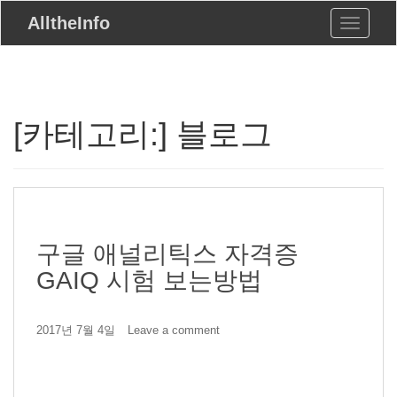
S
AlltheInfo
Toggle n
k
i
p
t
o
m
[카테고리:]
블로그
a
i
n
c
o
n
t
구글 애널리틱스 자격증
e
n
GAIQ 시험 보는방법
t
2017년 7월 4일
Leave a comment