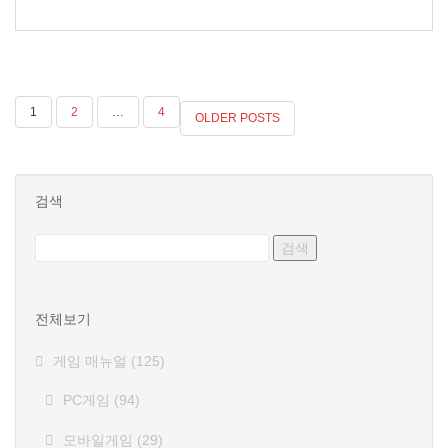
글
1
2
…
4
OLDER POSTS
페
이
검색
지
매
김
전체보기
게임 매뉴얼
(125)
PC게임
(94)
모바일게임
(29)