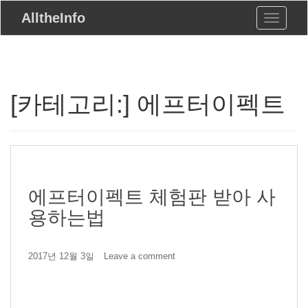
S
AlltheInfo
Toggle n
k
i
p
t
o
m
[카테고리:]
에프터이펙트
a
i
n
c
o
n
t
에프터이펙트 체험판 받아 사
e
n
용하는법
t
2017년 12월 3일
Leave a comment