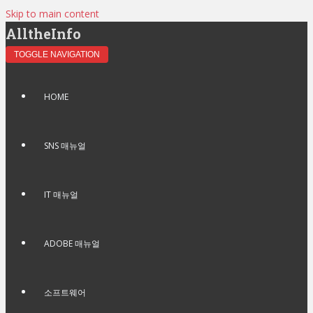
Skip to main content
AlltheInfo
TOGGLE NAVIGATION
HOME
SNS 매뉴얼
IT 매뉴얼
ADOBE 매뉴얼
소프트웨어