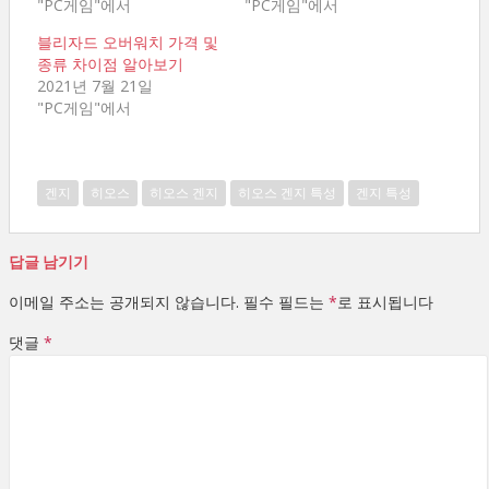
"PC게임"에서
"PC게임"에서
블리자드 오버워치 가격 및
종류 차이점 알아보기
2021년 7월 21일
"PC게임"에서
겐지
히오스
히오스 겐지
히오스 겐지 특성
겐지 특성
답글 남기기
이메일 주소는 공개되지 않습니다.
필수 필드는
*
로 표시됩니다
댓글
*