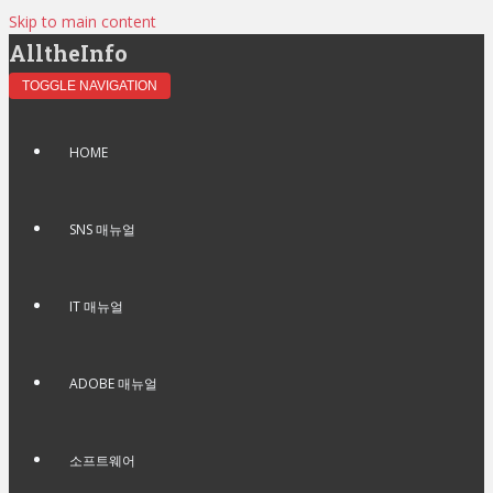
Skip to main content
AlltheInfo
TOGGLE NAVIGATION
HOME
SNS 매뉴얼
IT 매뉴얼
ADOBE 매뉴얼
소프트웨어