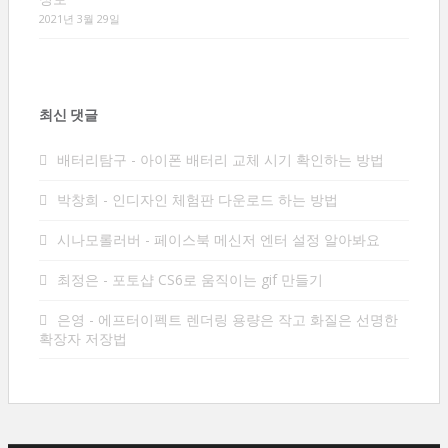
2021년 3월 29일
최신 댓글
배터리탐구
-
아이폰 배터리 교체 시기 확인하는 방법
박창희
-
인디자인 체험판 다운로드 하는 방법
시나모롤러버
-
페이스북 메신저 엔터 설정 알아봐요
최정은
-
포토샵 CS6로 움직이는 gif 만들기
은영
-
에프터이펙트 렌더링 용량은 작고 화질은 선명한
확장자 저장법