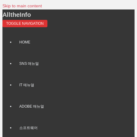
Skip to main content
AlltheInfo
TOGGLE NAVIGATION
HOME
SNS 매뉴얼
IT 매뉴얼
ADOBE 매뉴얼
소프트웨어