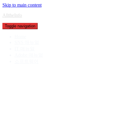
Skip to main content
AlltheInfo
Toggle navigation
Home
SNS 매뉴얼
IT 매뉴얼
Adobe 매뉴얼
소프트웨어