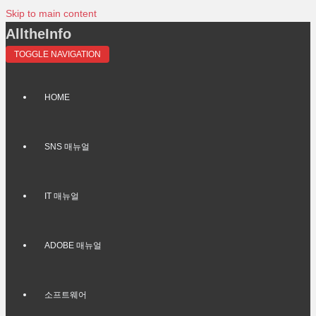
Skip to main content
AlltheInfo
TOGGLE NAVIGATION
HOME
SNS 매뉴얼
IT 매뉴얼
ADOBE 매뉴얼
소프트웨어