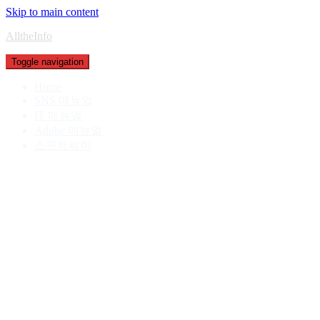
Skip to main content
AlltheInfo
Toggle navigation
Home
SNS 매뉴얼
IT 매뉴얼
Adobe 매뉴얼
소프트웨어