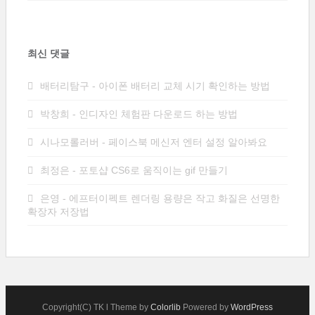
최신 댓글
배터리탐구
-
아이폰 배터리 교체 시기 확인하는 방법
박창희
-
인디자인 체험판 다운로드 하는 방법
시나모롤러버
-
페이스북 메신저 엔터 설정 알아봐요
최정은
-
포토샵 CS6로 움직이는 gif 만들기
은영
-
에프터이펙트 렌더링 용량은 작고 화질은 선명한
확장자 저장법
Copyright(C) TK l Theme by
Colorlib
Powered by
WordPress