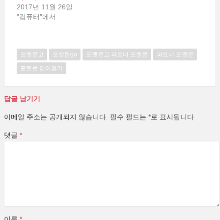
2017년 11월 26일
"컴퓨터"에서
포켓몬고
포켓몬go
포켓몬고 파트너 포켓몬
파트너 포켓몬
포켓몬 같이걷기
답글 남기기
이메일 주소는 공개되지 않습니다.
필수 필드는
*
로 표시됩니다
댓글
*
이름
*