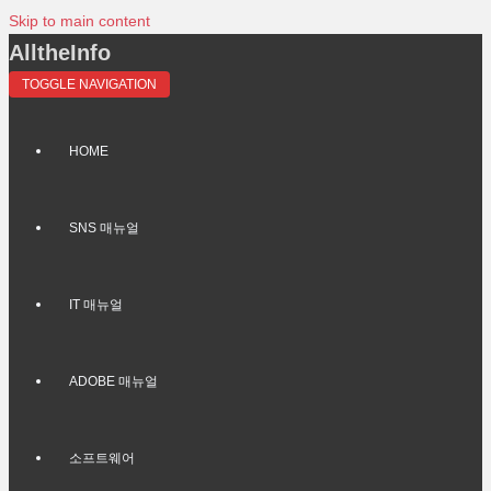
Skip to main content
AlltheInfo
TOGGLE NAVIGATION
HOME
SNS 매뉴얼
IT 매뉴얼
ADOBE 매뉴얼
소프트웨어