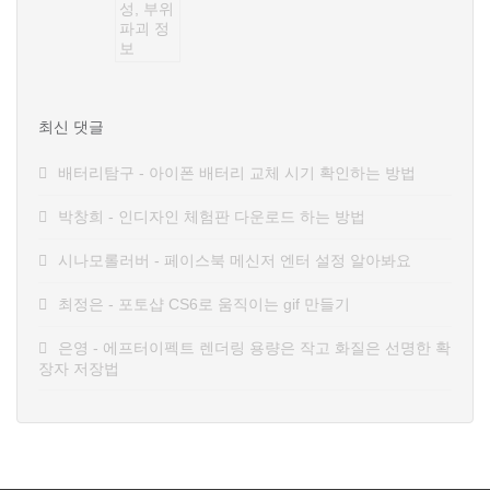
최신 댓글
배터리탐구
-
아이폰 배터리 교체 시기 확인하는 방법
박창희
-
인디자인 체험판 다운로드 하는 방법
시나모롤러버
-
페이스북 메신저 엔터 설정 알아봐요
최정은
-
포토샵 CS6로 움직이는 gif 만들기
은영
-
에프터이펙트 렌더링 용량은 작고 화질은 선명한 확
장자 저장법