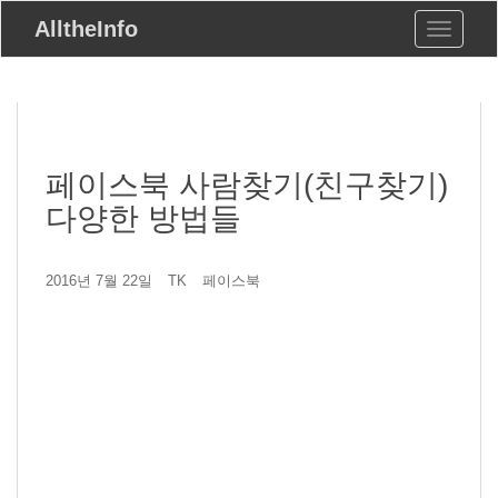
S
AlltheInfo
Toggle n
k
i
p
t
o
m
a
페이스북 사람찾기(친구찾기)
i
n
다양한 방법들
c
o
n
2016년 7월 22일
TK
페이스북
t
e
n
t