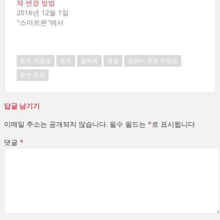
체 변경 방법
2016년 12월 1일
"스마트폰"에서
폰트 적용법
폰트
글씨체
글꼴
컴퓨터 폰트 적용법
폰트 적용
답글 남기기
이메일 주소는 공개되지 않습니다.
필수 필드는
*
로 표시됩니다
댓글
*