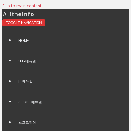
Skip to main content
AlltheInfo
TOGGLE NAVIGATION
HOME
SNS 매뉴얼
IT 매뉴얼
ADOBE 매뉴얼
소프트웨어