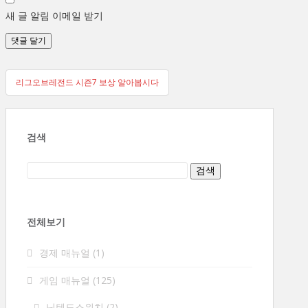
새 글 알림 이메일 받기
글
리그오브레전드 시즌7 보상 알아봅시다
탐
색
검색
전체보기
경제 매뉴얼
(1)
게임 매뉴얼
(125)
닌텐도스위치
(2)