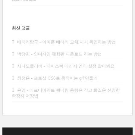
최신 댓글
배터리탐구
-
아이폰 배터리 교체 시기 확인하는 방법
박창희
-
인디자인 체험판 다운로드 하는 방법
시나모롤러버
-
페이스북 메신저 엔터 설정 알아봐요
최정은
-
포토샵 CS6로 움직이는 gif 만들기
은영
-
에프터이펙트 렌더링 용량은 작고 화질은 선명한
확장자 저장법