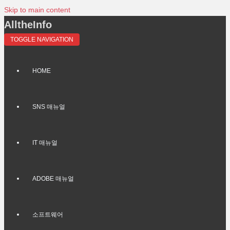
Skip to main content
AlltheInfo
TOGGLE NAVIGATION
HOME
SNS 매뉴얼
IT 매뉴얼
ADOBE 매뉴얼
소프트웨어