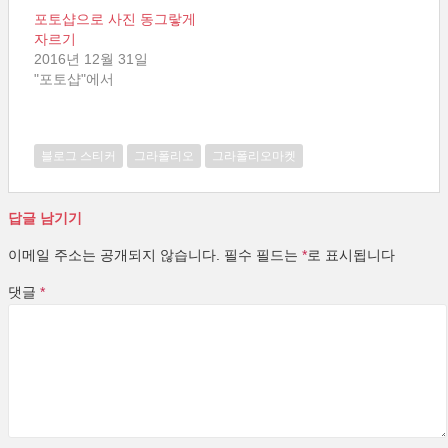
포토샵으로 사진 동그랗게
자르기
2016년 12월 31일
"포토샵"에서
블로그 스티커
그라폴리오
그라폴리오마켓
답글 남기기
이메일 주소는 공개되지 않습니다.
필수 필드는
*
로 표시됩니다
댓글
*