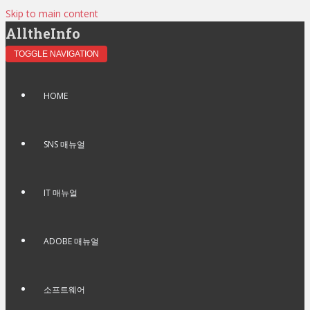
Skip to main content
AlltheInfo
TOGGLE NAVIGATION
HOME
SNS 매뉴얼
IT 매뉴얼
ADOBE 매뉴얼
소프트웨어