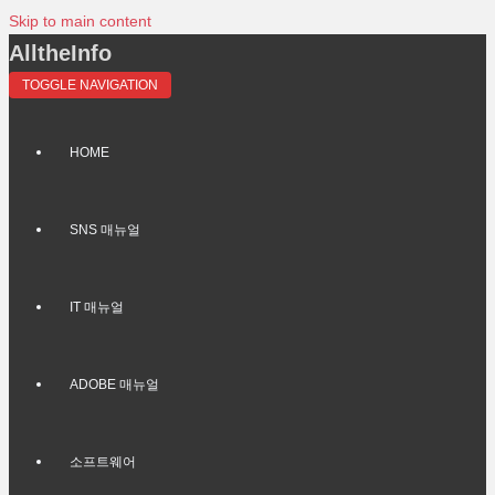
Skip to main content
AlltheInfo
TOGGLE NAVIGATION
HOME
SNS 매뉴얼
IT 매뉴얼
ADOBE 매뉴얼
소프트웨어