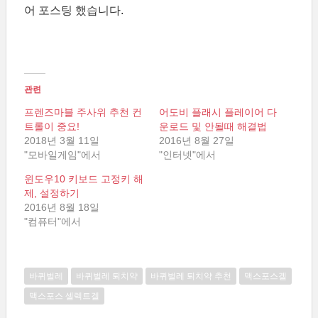
어 포스팅 했습니다.
관련
프렌즈마블 주사위 추천 컨
어도비 플래시 플레이어 다
트롤이 중요!
운로드 및 안될때 해결법
2018년 3월 11일
2016년 8월 27일
"모바일게임"에서
"인터넷"에서
윈도우10 키보드 고정키 해
제, 설정하기
2016년 8월 18일
"컴퓨터"에서
바퀴벌레
바퀴벌레 퇴치약
바퀴벌레 퇴치약 추천
맥스포스겔
맥스포스 셀렉트겔