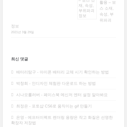
활용 – 보
스 소재,
속성, 부
위파괴
정보
2021년 3월 29일
최신 댓글
배터리탐구
-
아이폰 배터리 교체 시기 확인하는 방법
박창희
-
인디자인 체험판 다운로드 하는 방법
시나모롤러버
-
페이스북 메신저 엔터 설정 알아봐요
최정은
-
포토샵 CS6로 움직이는 gif 만들기
은영
-
에프터이펙트 렌더링 용량은 작고 화질은 선명한
확장자 저장법