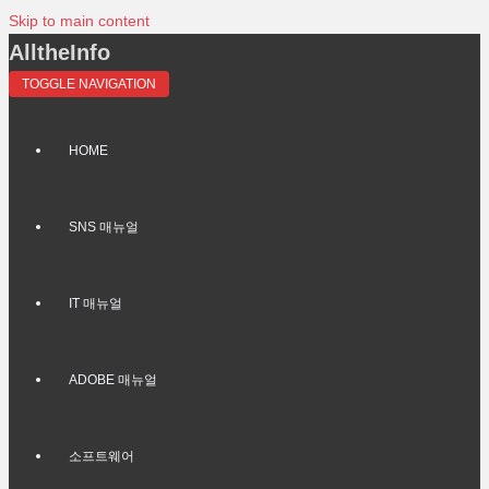
Skip to main content
AlltheInfo
TOGGLE NAVIGATION
HOME
SNS 매뉴얼
IT 매뉴얼
ADOBE 매뉴얼
소프트웨어