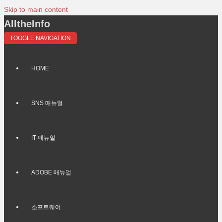
Skip to main content
AlltheInfo
TOGGLE NAVIGATION
HOME
SNS 매뉴얼
IT 매뉴얼
ADOBE 매뉴얼
소프트웨어