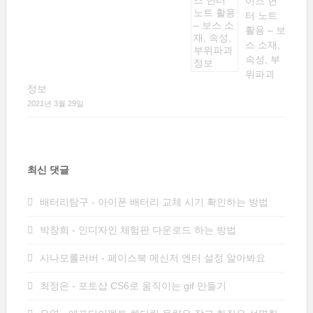
이즈 헌
터 노트
활용 – 보
스 소재,
속성, 부
위파괴
정보
2021년 3월 29일
최신 댓글
배터리탐구
-
아이폰 배터리 교체 시기 확인하는 방법
박창희
-
인디자인 체험판 다운로드 하는 방법
시나모롤러버
-
페이스북 메신저 엔터 설정 알아봐요
최정은
-
포토샵 CS6로 움직이는 gif 만들기