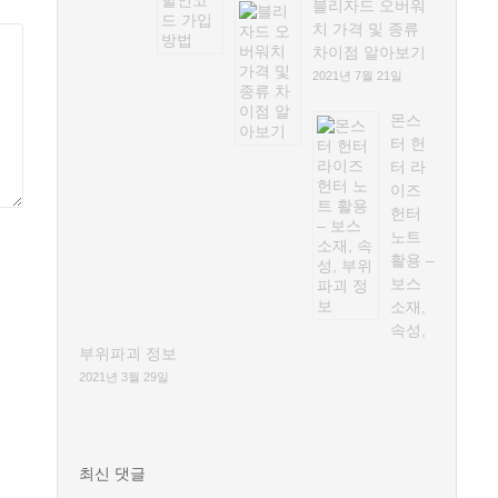
블리자드 오버워
치 가격 및 종류
차이점 알아보기
2021년 7월 21일
몬스
터 헌
터 라
이즈
헌터
노트
활용 –
보스
소재,
속성,
부위파괴 정보
2021년 3월 29일
최신 댓글