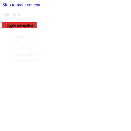
Skip to main content
AlltheInfo
Toggle navigation
Home
SNS 매뉴얼
IT 매뉴얼
Adobe 매뉴얼
소프트웨어